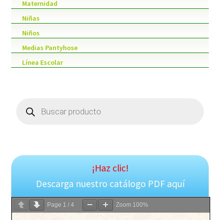
Maternidad
Niñas
Niños
Medias Pantyhose
Línea Escolar
Products
search
¡Haz clic!
Descarga nuestro catálogo PDF aquí
Page
1
/
4
Zoom
100%