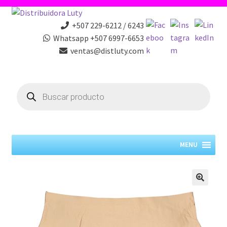
+507 229-6212 / 6243
Whatsapp +507 6997-6653
ventas@distluty.com
Products
search
MENU
🔍