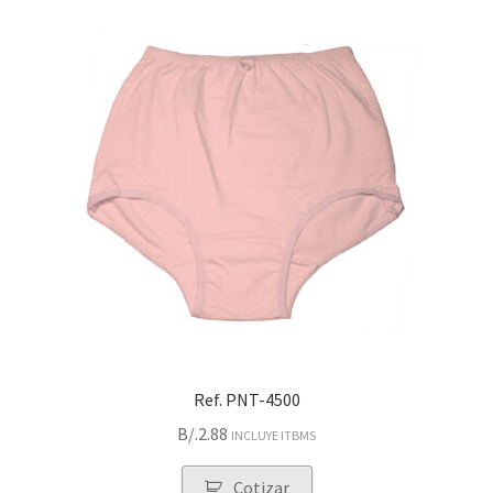
Ref. PNT-4500
B/.
2.88
INCLUYE ITBMS
Cotizar