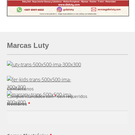
Marcas Luty
Contáctanos
Campos marcados con
*
son requeridos
Nombres
*