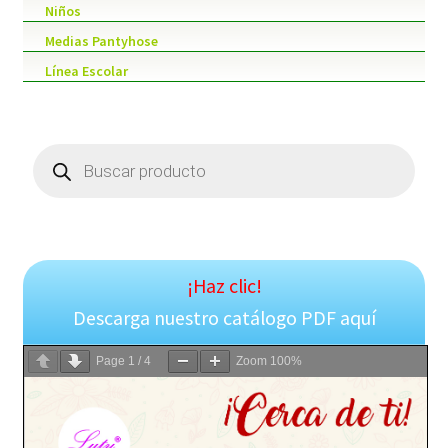
Niños
Medias Pantyhose
Línea Escolar
Products
search
¡Haz clic!
Descarga nuestro catálogo PDF aquí
Page
1
/
4
Zoom
100%