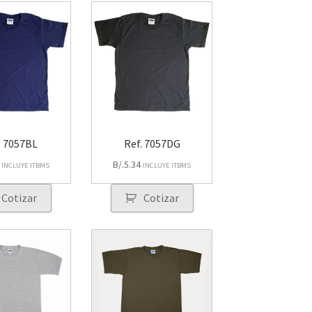
. 7057BL
Ref. 7057DG
B/.
5.34
INCLUYE ITBMS
INCLUYE ITBMS
Cotizar
Cotizar