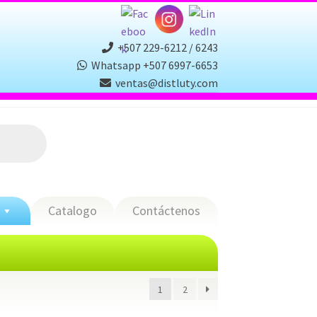
+507 229-6212 / 6243
Whatsapp +507 6997-6653
ventas@distluty.com
Catalogo
Contáctenos
1
2