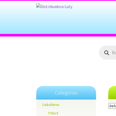
Products
search
Categorias
Caballeros
TShirt