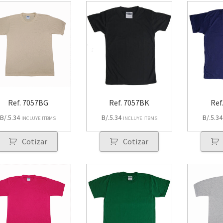
Ref. 7057BG
Ref. 7057BK
Ref
B/.
5.34
B/.
5.34
B/.
5.34
INCLUYE ITBMS
INCLUYE ITBMS
Cotizar
Cotizar