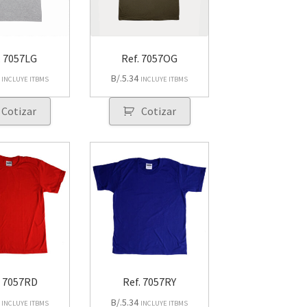
. 7057LG
Ref. 7057OG
B/.
5.34
INCLUYE ITBMS
INCLUYE ITBMS
Cotizar
Cotizar
. 7057RD
Ref. 7057RY
B/.
5.34
INCLUYE ITBMS
INCLUYE ITBMS