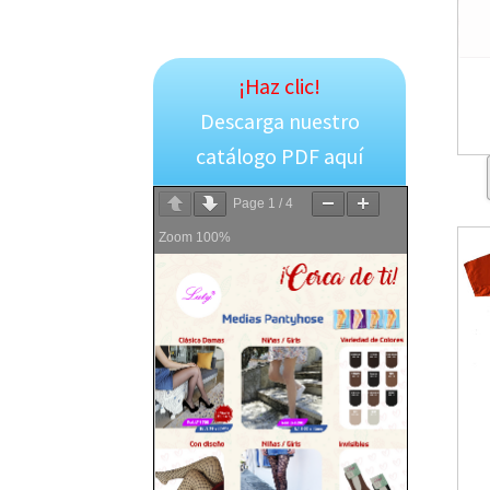
¡Haz clic!
Descarga nuestro
catálogo PDF aquí
Page
1
/
4
Zoom
100%