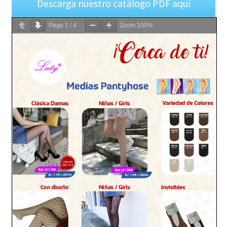
Descarga nuestro catálogo PDF aquí
Page
1
/
4
Zoom
100%