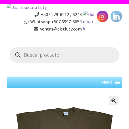
+507 229-6212 / 6243
Whatsapp +507 6997-6653
ventas@distluty.com
Products
search
MENU
🔍