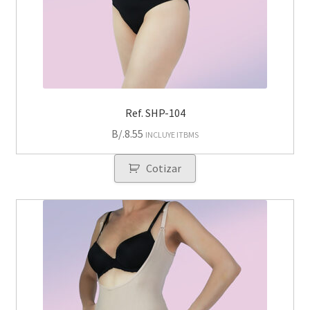
Ref. SHP-104
B/.
8.55
INCLUYE ITBMS
Cotizar