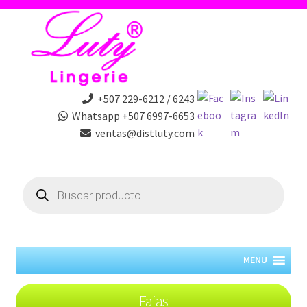
+507 229-6212 / 6243
Whatsapp +507 6997-6653
ventas@distluty.com
Products
search
MENU
Fajas