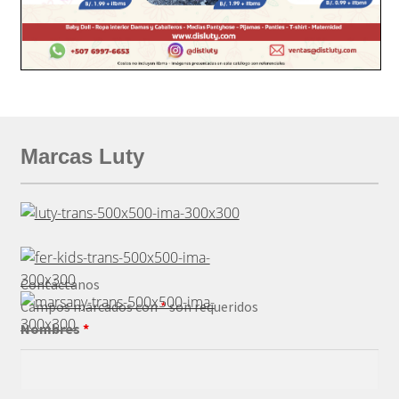
Marcas Luty
Contáctanos
Campos marcados con
*
son requeridos
Nombres
*