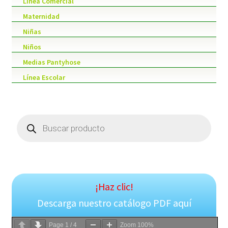
Línea Comercial
Maternidad
Niñas
Niños
Medias Pantyhose
Línea Escolar
Products
search
¡Haz clic!
Descarga nuestro catálogo PDF aquí
Page
1
/
4
Zoom
100%