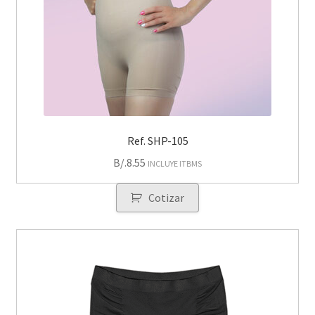
Ref. SHP-105
B/.
8.55
INCLUYE ITBMS
Cotizar