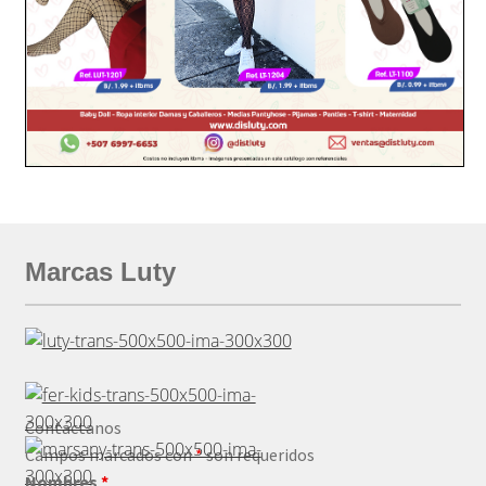
Marcas Luty
Contáctanos
Campos marcados con
*
son requeridos
Nombres
*