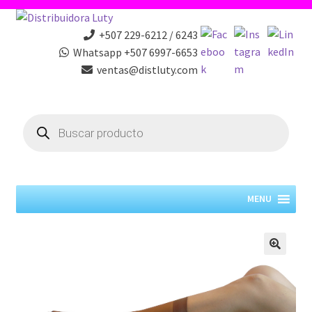
+507 229-6212 / 6243
Whatsapp +507 6997-6653
ventas@distluty.com
Products
search
MENU
🔍