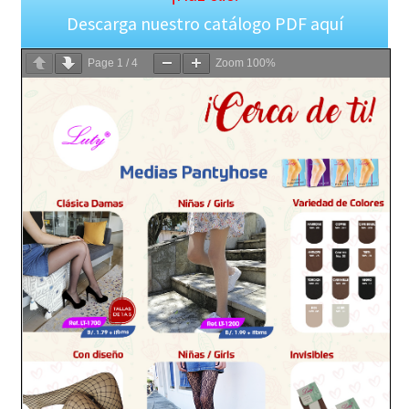
Descarga nuestro catálogo PDF aquí
Page
1
/
4
Zoom
100%