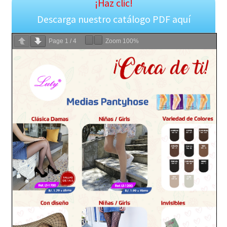
¡Haz clic!
Descarga nuestro catálogo PDF aquí
Page
1
/
4
Zoom
100%