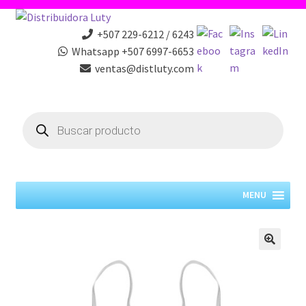
+507 229-6212 / 6243
Whatsapp +507 6997-6653
ventas@distluty.com
Products
search
MENU
🔍