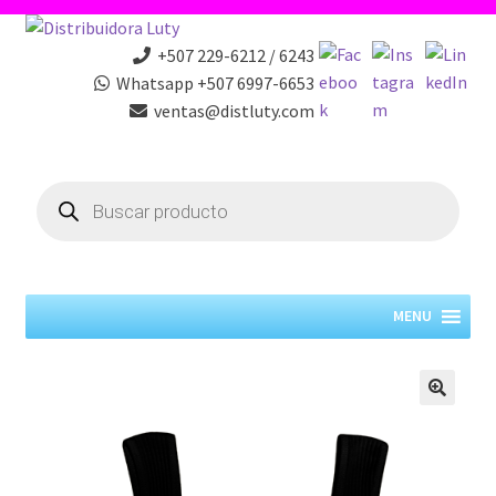
+507 229-6212 / 6243
Whatsapp +507 6997-6653
ventas@distluty.com
Products
search
MENU
🔍