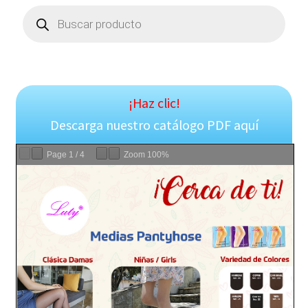
Products
search
¡Haz clic!
Descarga nuestro catálogo PDF aquí
Page
1
/
4
Zoom
100%