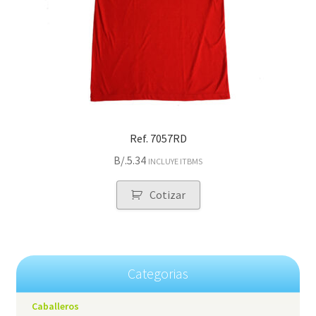
Ref. 7057RD
B/.
5.34
INCLUYE ITBMS
Cotizar
Categorias
Caballeros