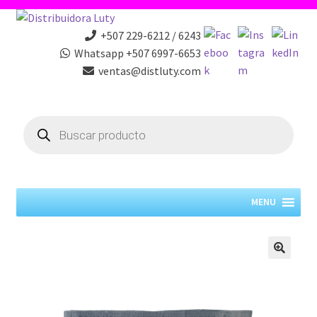
+507 229-6212 / 6243
Whatsapp +507 6997-6653
ventas@distluty.com
Products
search
MENU
🔍