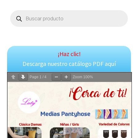
Products
search
¡Haz clic!
Descarga nuestro catálogo PDF aquí
Page
1
/
4
Zoom
100%