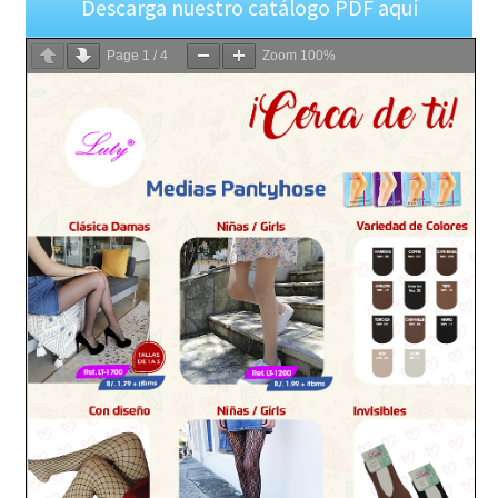
Descarga nuestro catálogo PDF aquí
Page
1
/
4
Zoom
100%