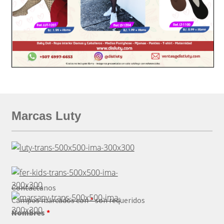
Marcas Luty
Contáctanos
Campos marcados con
*
son requeridos
Nombres
*