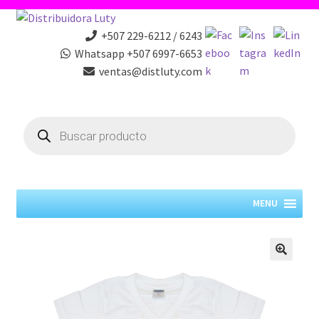
+507 229-6212 / 6243
Whatsapp +507 6997-6653
ventas@distluty.com
Products
search
MENU
🔍