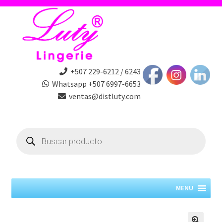
+507 229-6212 / 6243
Whatsapp +507 6997-6653
ventas@distluty.com
Products
search
MENU