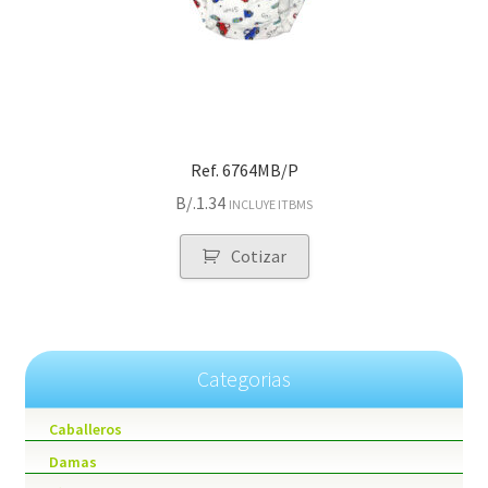
Ref. 6764MB/P
B/.
1.34
INCLUYE ITBMS
Cotizar
Categorias
Caballeros
Damas