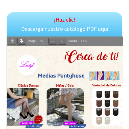
¡Haz clic!
Descarga nuestro catálogo PDF aquí
Page
1
/
4
Zoom
100%