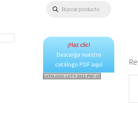
Products
search
¡Haz clic!
Descarga nuestro
Re
catálogo PDF aquí
CATALOGO-LUTY-2022-PDF-SF