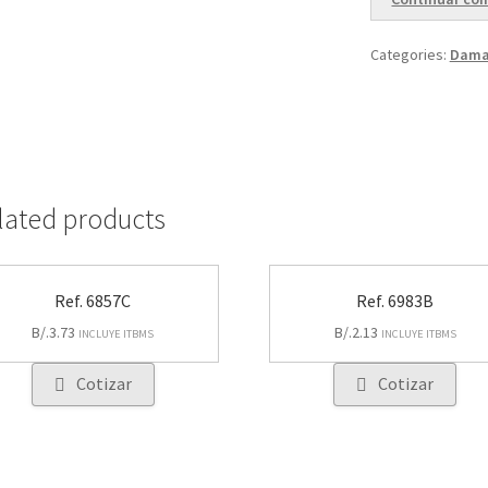
Categories:
Dama
lated products
Ref. 6857C
Ref. 6983B
B/.
3.73
B/.
2.13
INCLUYE ITBMS
INCLUYE ITBMS
Cotizar
Cotizar