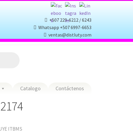
+507 229-6212 / 6243
Whatsapp +507 6997-6653
ventas@distluty.com
Catalogo
Contáctenos
-2174
UYE ITBMS