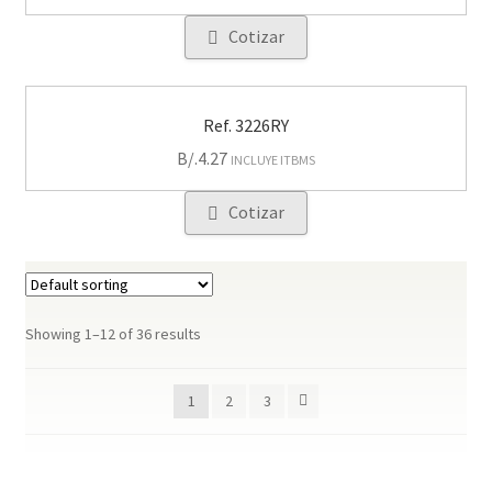
Cotizar
Ref. 3226RY
B/.
4.27
INCLUYE ITBMS
Cotizar
Showing 1–12 of 36 results
1
2
3