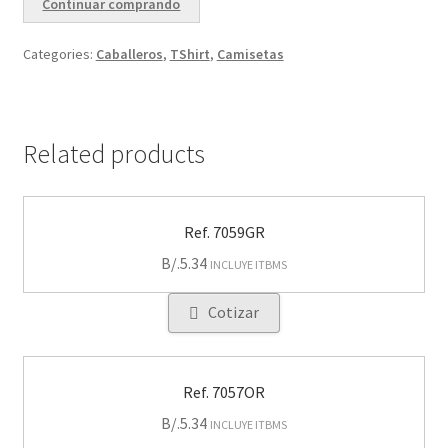
Continuar comprando
Categories:
Caballeros
,
TShirt
,
Camisetas
Related products
Ref. 7059GR
B/.
5.34
INCLUYE ITBMS
Cotizar
Ref. 7057OR
B/.
5.34
INCLUYE ITBMS