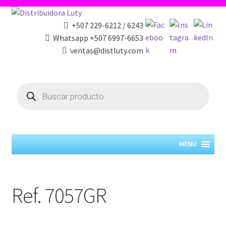
+507 229-6212 / 6243
Whatsapp +507 6997-6653
ventas@distluty.com
Products
search
MENU
Ref. 7057GR